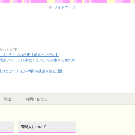
サイトマップ
かった記事
rs 4thライブの感想【伝えたい想い】
ブ2日目横浜アリーナに参戦！これからの生きる勇気を
魅力とは？アイが28回も映画を観た理由
ブ！関連
お問い合わせ
管理人について