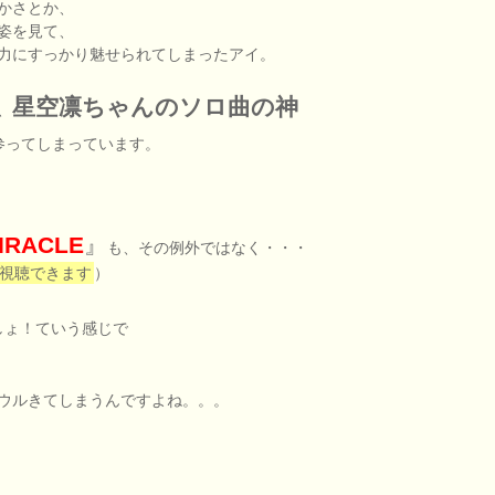
かさとか、
姿を見て、
力にすっかり魅せられてしまったアイ。
星空凛ちゃんのソロ曲の神
、
参ってしまっています。
RACLE
』
も、その例外ではなく・・・
み視聴できます
）
しょ！ていう感じで
ウルきてしまうんですよね。。。