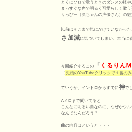
とくにソロで歌うときのダンスの軽や
まっすぐな声で明るく可愛らしく歌う
りっぴー（凛ちゃんの声優さん）の魅
以前はそこまで気にかけていなかった
さ加減
に気づいてしまい、本当に
『
くるりんMI
今回紹介するこの
（
先頭のYouTubeクリックで１番の
神
ていうか、イントロからすでに
で
Aメロまで聞いてると
こんなに明るい曲なのに、なぜかウル
なんでなんだろう？
曲の内容はというと・・・