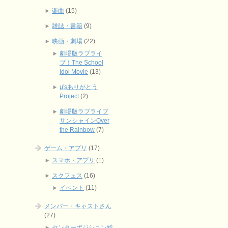
楽曲
(15)
雑誌・書籍
(9)
映画・劇場
(22)
劇場版ラブライ
ブ！The School
Idol Movie
(13)
μ'sありがとう
Project
(2)
劇場版ラブライブ
サンシャインOver
the Rainbow
(7)
ゲーム・アプリ
(17)
スマホ・アプリ
(1)
スクフェス
(16)
イベント
(11)
メンバー・キャストさん
(27)
センターポジション総