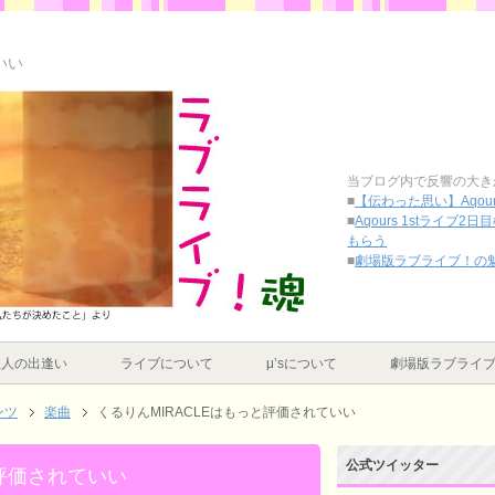
いい
当ブログ内で反響の大き
■
【伝わった思い】Aqou
■
Aqours 1stライ
もらう
■
劇場版ラブライブ！の
理人の出逢い
ライブについて
μ’sについて
劇場版ラブライ
ンツ
楽曲
くるりんMIRACLEはもっと評価されていい
公式ツイッター
と評価されていい