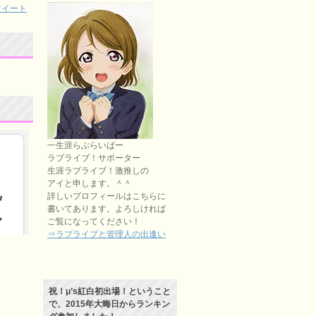
のツイート
一生涯らぶらいばー
ラブライブ！サポーター
生涯ラブライブ！激推しの
アイと申します。＾＾
詳しいプロフィールはこちらに
書いてあります。よろしければ
ご覧になってください！
⇒ラブライブと管理人の出逢い
祝！μ’s紅白初出場！ということ
で、2015年大晦日からランキン