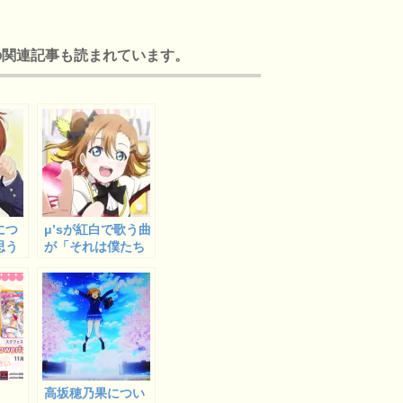
の関連記事も読まれています。
につ
μ’sが紅白で歌う曲
思う
が「それは僕たち
の奇跡」に決まっ
たということ
で・・・
高坂穂乃果につい