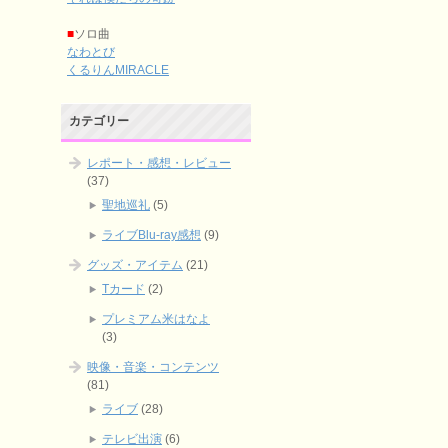
■
ソロ曲
なわとび
くるりんMIRACLE
カテゴリー
レポート・感想・レビュー
(37)
聖地巡礼
(5)
ライブBlu-ray感想
(9)
グッズ・アイテム
(21)
Tカード
(2)
プレミアム米はなよ
(3)
映像・音楽・コンテンツ
(81)
ライブ
(28)
テレビ出演
(6)