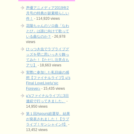
声優アニメディア2019年2
月号の特典が超素晴らしい
件！
- 114,920 views
花陽ちゃんのソロ曲「なわ
とび」は誰に向けて歌って
いる曲なのか？
- 26,978
views
ひっつき虫でラブライブグ
ッズを壁に思いっきり飾っ
てみた！【ただし注意点も
アリ】
- 18,663 views
実際に参加した私目線の感
想【ファイナルライブ】μ’s
Final LoveLive!μ’sic
Forever♪
- 15,435 views
μ’sファイナルライブに3日
連続で行ってきました。
-
14,950 views
第１回Aqours総選挙。結果
が発表されました！【ラブ
ライブ！サンシャイン!!】
-
13,452 views