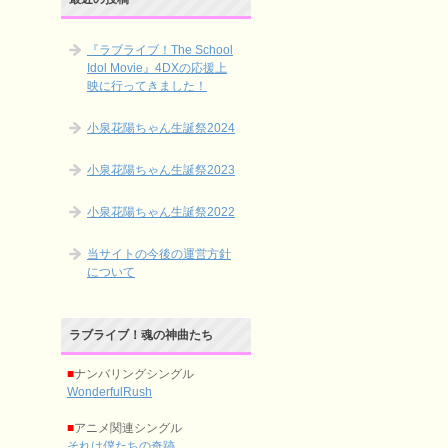
『ラブライブ！The School
Idol Movie』4DXの応援上
映に行ってきました！
小泉花陽ちゃん生誕祭2024
小泉花陽ちゃん生誕祭2023
小泉花陽ちゃん生誕祭2022
当サイトの今後の運営方針
について
ラブライブ！魂の神曲たち
■
ナンバリングシングル
WonderfulRush
■
アニメ関連シングル
それは僕たちの奇跡