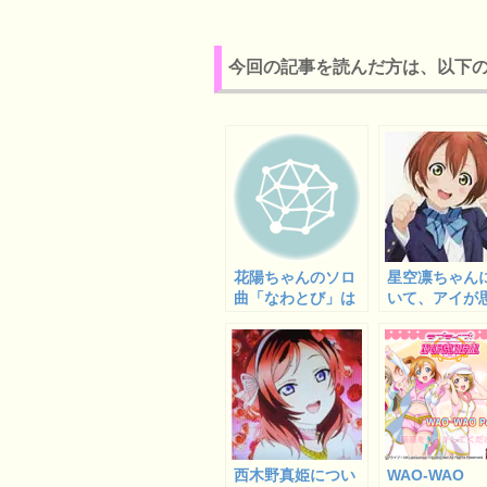
今回の記事を読んだ方は、以下
花陽ちゃんのソロ
星空凛ちゃん
曲「なわとび」は
いて、アイが
誰に向けて歌って
こと
いる曲なのか？
西木野真姫につい
WAO-WAO