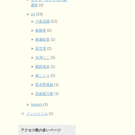
選挙
(3)
μ's
(23)
小泉花陽
(12)
東條希
(2)
絢瀬絵里
(1)
星空凛
(2)
矢澤にこ
(1)
園田海未
(1)
南ことり
(1)
西木野真姫
(1)
高坂穂乃果
(1)
Aqours
(1)
ノンジャンル
(1)
アクセス数の多いページ