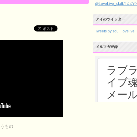
@LoveLive_staffさん
アイのツイッター
Tweets by soul_lovelive
メルマガ登録
いうもの