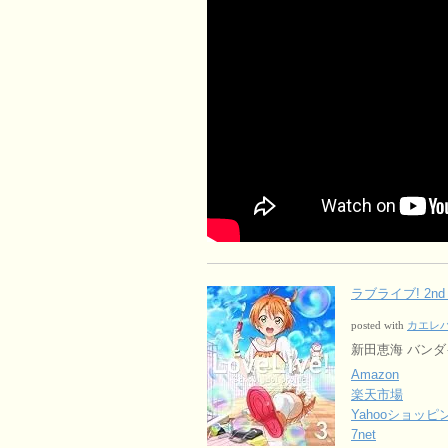
ラブライブ! 2nd S
posted with
カエレ
新田恵海 バンダイビ
Amazon
楽天市場
Yahooショッピ
7net