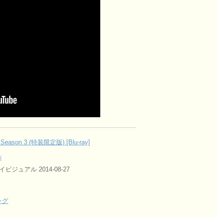
eason 3 (特装限定版) [Blu-ray]
バ
ジュアル 2014-08-27
ング