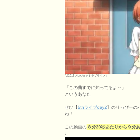
(c)2013プロジェクトラブライブ！
「この曲すでに知ってるよ～」
というあなた
ぜひ【
5thライブday2
】のりっぴーの
ね！
この動画の
８分20秒あたりから９分
↓