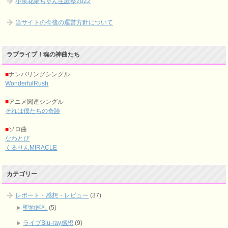
小泉花陽ちゃん生誕祭2022
当サイトの今後の運営方針について
ラブライブ！魂の神曲たち
■
ナンバリングシングル
WonderfulRush
■
アニメ関連シングル
それは僕たちの奇跡
■
ソロ曲
なわとび
くるりんMIRACLE
カテゴリー
レポート・感想・レビュー
(37)
聖地巡礼
(5)
ライブBlu-ray感想
(9)