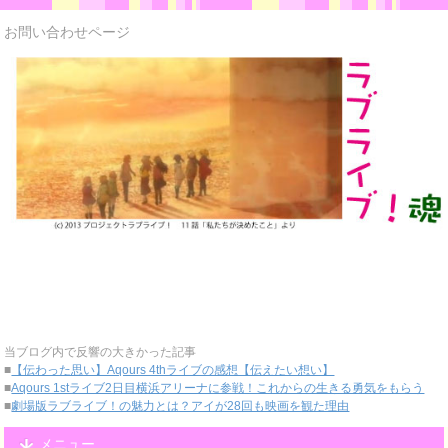
お問い合わせページ
当ブログ内で反響の大きかった記事
■
【伝わった思い】Aqours 4thライブの感想【伝えたい想い】
■
Aqours 1stライブ2日目横浜アリーナに参戦！これからの生きる勇気をもらう
■
劇場版ラブライブ！の魅力とは？アイが28回も映画を観た理由
メニュー