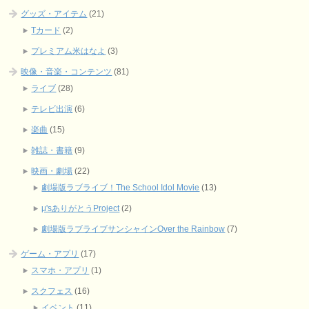
グッズ・アイテム
(21)
Tカード
(2)
プレミアム米はなよ
(3)
映像・音楽・コンテンツ
(81)
ライブ
(28)
テレビ出演
(6)
楽曲
(15)
雑誌・書籍
(9)
映画・劇場
(22)
劇場版ラブライブ！The School Idol Movie
(13)
μ'sありがとうProject
(2)
劇場版ラブライブサンシャインOver the Rainbow
(7)
ゲーム・アプリ
(17)
スマホ・アプリ
(1)
スクフェス
(16)
イベント
(11)