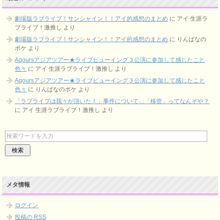
劇場版ラブライブ！サンシャイン！！アイ的感想のまとめ
に
アイ 生涯ラ
ブライブ！激推し
より
劇場版ラブライブ！サンシャイン！！アイ的感想のまとめ
に
りんぱなの
ポケ
より
Aqoursアジアツアー★ライブビューイング３公演に参加して感じたこと
色々
に
アイ 生涯ラブライブ！激推し
より
Aqoursアジアツアー★ライブビューイング３公演に参加して感じたこと
色々
に
りんぱなのポケ
より
「ラブライブは我々が頂いた！」事件について…「移管」ってなんぞや？
に
アイ 生涯ラブライブ！激推し
より
メタ情報
ログイン
投稿の
RSS