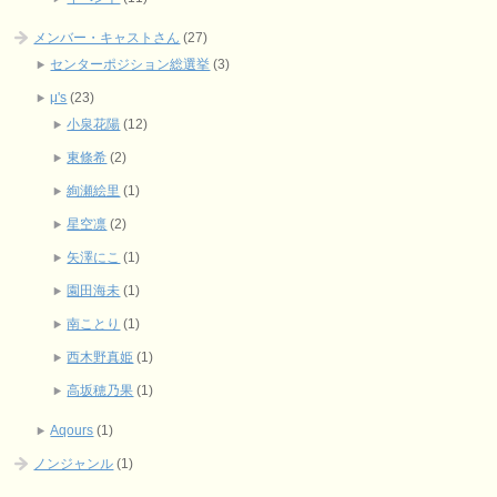
メンバー・キャストさん
(27)
センターポジション総選挙
(3)
μ's
(23)
小泉花陽
(12)
東條希
(2)
絢瀬絵里
(1)
星空凛
(2)
矢澤にこ
(1)
園田海未
(1)
南ことり
(1)
西木野真姫
(1)
高坂穂乃果
(1)
Aqours
(1)
ノンジャンル
(1)