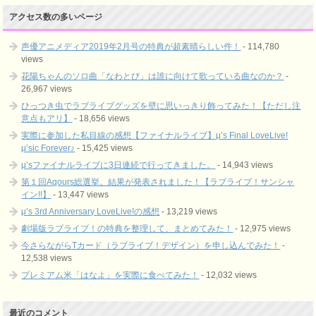
アクセス数の多いページ
声優アニメディア2019年2月号の特典が超素晴らしい件！
- 114,780
views
花陽ちゃんのソロ曲「なわとび」は誰に向けて歌っている曲なのか？
-
26,967 views
ひっつき虫でラブライブグッズを壁に思いっきり飾ってみた！【ただし注
意点もアリ】
- 18,656 views
実際に参加した私目線の感想【ファイナルライブ】μ’s Final LoveLive!
μ’sic Forever♪
- 15,425 views
μ’sファイナルライブに3日連続で行ってきました。
- 14,943 views
第１回Aqours総選挙。結果が発表されました！【ラブライブ！サンシャ
イン!!】
- 13,447 views
μ’s 3rd Anniversary LoveLive!の感想
- 13,219 views
劇場版ラブライブ！の特典を整理して、まとめてみた！
- 12,975 views
今さらながらTカード（ラブライブ！デザイン）を申し込んでみた！
-
12,538 views
プレミアム米「はなよ」を実際に食べてみた！
- 12,032 views
最近のコメント