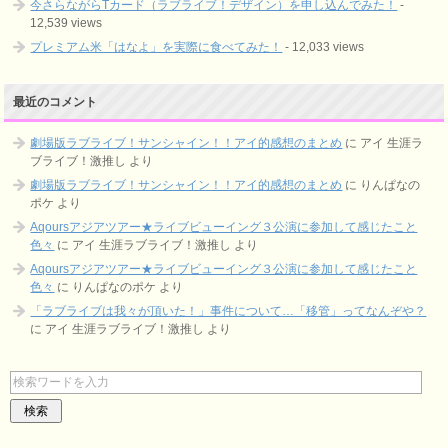
今さらながらTカード（ラブライブ！デザイン）を申し込んでみた！
-
12,539 views
プレミアム米「はなよ」を実際に食べてみた！
- 12,033 views
最近のコメント
劇場版ラブライブ！サンシャイン！！アイ的感想のまとめ
に
アイ 生涯ラ
ブライブ！激推し
より
劇場版ラブライブ！サンシャイン！！アイ的感想のまとめ
に
りんぱなの
ポケ
より
Aqoursアジアツアー★ライブビューイング３公演に参加して感じたこと
色々
に
アイ 生涯ラブライブ！激推し
より
Aqoursアジアツアー★ライブビューイング３公演に参加して感じたこと
色々
に
りんぱなのポケ
より
「ラブライブは我々が頂いた！」事件について…「移管」ってなんぞや？
に
アイ 生涯ラブライブ！激推し
より