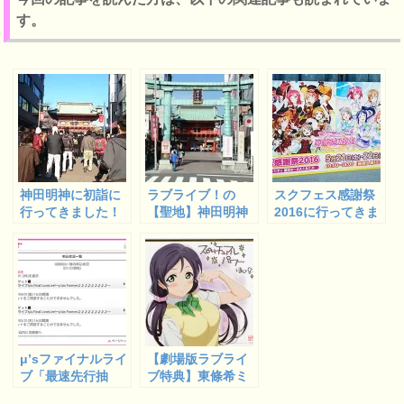
す。
神田明神に初詣に
ラブライブ！の
スクフェス感謝祭
行ってきました！
【聖地】神田明神
2016に行ってきま
に行ってきまし
した！【現地レポ
た！
ート】
μ’sファイナルライ
【劇場版ラブライ
ブ「最速先行抽
ブ特典】東條希ミ
選」の結果報告。
ニ色紙を今さらゲ