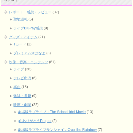
レポート・感想・レビュー
(37)
聖地巡礼
(5)
ライブBlu-ray感想
(9)
グッズ・アイテム
(21)
Tカード
(2)
プレミアム米はなよ
(3)
映像・音楽・コンテンツ
(81)
ライブ
(28)
テレビ出演
(6)
楽曲
(15)
雑誌・書籍
(9)
映画・劇場
(22)
劇場版ラブライブ！The School Idol Movie
(13)
μ'sありがとうProject
(2)
劇場版ラブライブサンシャインOver the Rainbow
(7)