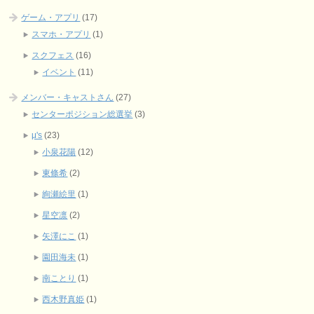
ゲーム・アプリ
(17)
スマホ・アプリ
(1)
スクフェス
(16)
イベント
(11)
メンバー・キャストさん
(27)
センターポジション総選挙
(3)
μ's
(23)
小泉花陽
(12)
東條希
(2)
絢瀬絵里
(1)
星空凛
(2)
矢澤にこ
(1)
園田海未
(1)
南ことり
(1)
西木野真姫
(1)