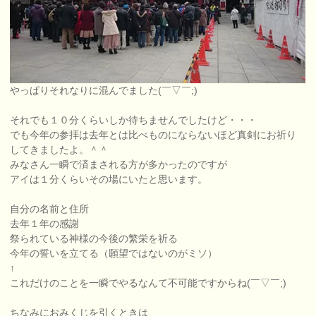
やっぱりそれなりに混んでました(￣▽￣;)
それでも１０分くらいしか待ちませんでしたけど・・・
でも今年の参拝は去年とは比べものにならないほど真剣にお祈り
してきましたよ。＾＾
みなさん一瞬で済まされる方が多かったのですが
アイは１分くらいその場にいたと思います。
自分の名前と住所
去年１年の感謝
祭られている神様の今後の繁栄を祈る
今年の誓いを立てる（願望ではないのがミソ）
↑
これだけのことを一瞬でやるなんて不可能ですからね(￣▽￣;)
ちなみにおみくじを引くときは