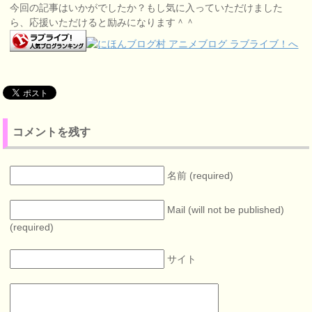
当たる気満々だっ
ットした理由
今回の記事はいかがでしたか？もし気に入っていただけました
たアイの現在の心
ら、応援いただけると励みになります＾＾
境は？
コメントを残す
名前 (required)
Mail (will not be published)
(required)
サイト