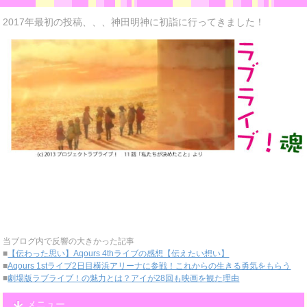
2017年最初の投稿、、、神田明神に初詣に行ってきました！
当ブログ内で反響の大きかった記事
■
【伝わった思い】Aqours 4thライブの感想【伝えたい想い】
■
Aqours 1stライブ2日目横浜アリーナに参戦！これからの生きる勇気をもらう
■
劇場版ラブライブ！の魅力とは？アイが28回も映画を観た理由
メニュー