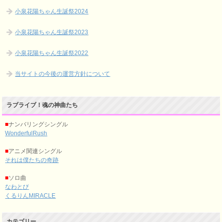
小泉花陽ちゃん生誕祭2024
小泉花陽ちゃん生誕祭2023
小泉花陽ちゃん生誕祭2022
当サイトの今後の運営方針について
ラブライブ！魂の神曲たち
■
ナンバリングシングル
WonderfulRush
■
アニメ関連シングル
それは僕たちの奇跡
■
ソロ曲
なわとび
くるりんMIRACLE
カテゴリー