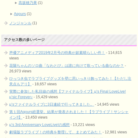
高坂穂乃果
(1)
Aqours
(1)
ノンジャンル
(1)
アクセス数の多いページ
声優アニメディア2019年2月号の特典が超素晴らしい件！
- 114,815
views
花陽ちゃんのソロ曲「なわとび」は誰に向けて歌っている曲なのか？
-
26,973 views
ひっつき虫でラブライブグッズを壁に思いっきり飾ってみた！【ただし注
意点もアリ】
- 18,657 views
実際に参加した私目線の感想【ファイナルライブ】μ’s Final LoveLive!
μ’sic Forever♪
- 15,429 views
μ’sファイナルライブに3日連続で行ってきました。
- 14,945 views
第１回Aqours総選挙。結果が発表されました！【ラブライブ！サンシャ
イン!!】
- 13,450 views
μ’s 3rd Anniversary LoveLive!の感想
- 13,221 views
劇場版ラブライブ！の特典を整理して、まとめてみた！
- 12,981 views