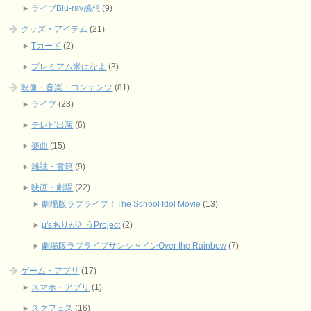
ライブBlu-ray感想
(9)
グッズ・アイテム
(21)
Tカード
(2)
プレミアム米はなよ
(3)
映像・音楽・コンテンツ
(81)
ライブ
(28)
テレビ出演
(6)
楽曲
(15)
雑誌・書籍
(9)
映画・劇場
(22)
劇場版ラブライブ！The School Idol Movie
(13)
μ'sありがとうProject
(2)
劇場版ラブライブサンシャインOver the Rainbow
(7)
ゲーム・アプリ
(17)
スマホ・アプリ
(1)
スクフェス
(16)