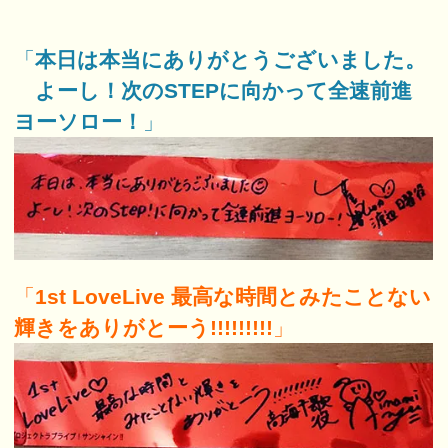
「
本日は本当にありがとうございました。
よーし！次のSTEPに向かって全速前進
ヨーソロー！
」
「
1st LoveLive 最高な時間とみたことない
輝きをありがとーう!!!!!!!!!
」