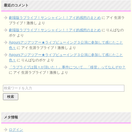
最近のコメント
劇場版ラブライブ！サンシャイン！！アイ的感想のまとめ
に
アイ 生涯ラ
ブライブ！激推し
より
劇場版ラブライブ！サンシャイン！！アイ的感想のまとめ
に
りんぱなの
ポケ
より
Aqoursアジアツアー★ライブビューイング３公演に参加して感じたこと
色々
に
アイ 生涯ラブライブ！激推し
より
Aqoursアジアツアー★ライブビューイング３公演に参加して感じたこと
色々
に
りんぱなのポケ
より
「ラブライブは我々が頂いた！」事件について…「移管」ってなんぞや？
に
アイ 生涯ラブライブ！激推し
より
メタ情報
ログイン