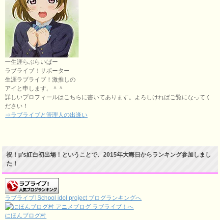
一生涯らぶらいばー
ラブライブ！サポーター
生涯ラブライブ！激推しの
アイと申します。＾＾
詳しいプロフィールはこちらに書いてあります。よろしければご覧になってく
ださい！
⇒ラブライブと管理人の出逢い
祝！μ’s紅白初出場！ということで、2015年大晦日からランキング参加しまし
た！
ラブライブ! School idol project ブログランキングへ
にほんブログ村