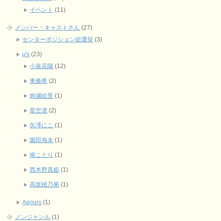
イベント
(11)
メンバー・キャストさん
(27)
センターポジション総選挙
(3)
μ's
(23)
小泉花陽
(12)
東條希
(2)
絢瀬絵里
(1)
星空凛
(2)
矢澤にこ
(1)
園田海未
(1)
南ことり
(1)
西木野真姫
(1)
高坂穂乃果
(1)
Aqours
(1)
ノンジャンル
(1)