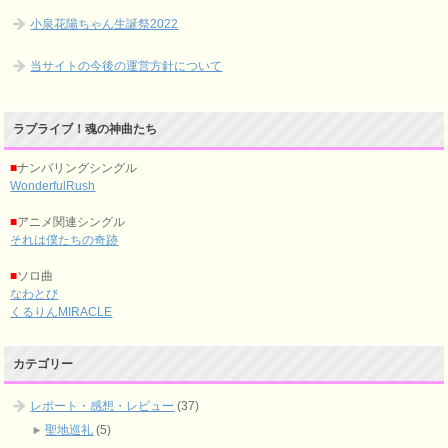
小泉花陽ちゃん生誕祭2022
当サイトの今後の運営方針について
ラブライブ！魂の神曲たち
■
ナンバリングシングル
WonderfulRush
■
アニメ関連シングル
それは僕たちの奇跡
■
ソロ曲
なわとび
くるりんMIRACLE
カテゴリー
レポート・感想・レビュー
(37)
聖地巡礼
(5)