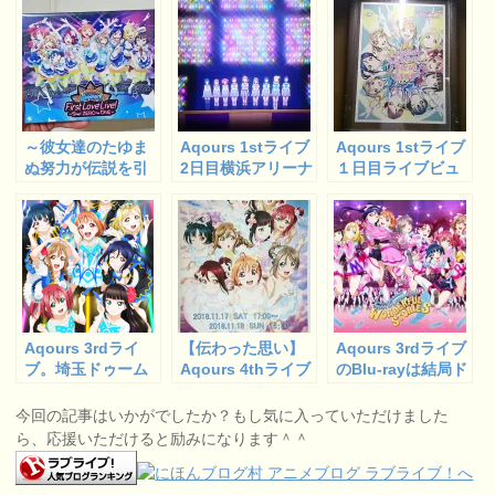
～彼女達のたゆま
Aqours 1stライブ
Aqours 1stライブ
ぬ努力が伝説を引
2日目横浜アリーナ
１日目ライブビュ
き寄せた～Aqours
に参戦！これから
ーイングに参戦し
First LoveLive!
の生きる勇気をも
てきました。
～Step! ZERO to
らう。
ONE～レビュー
Aqours 3rdライ
【伝わった思い】
Aqours 3rdライブ
ブ。埼玉ドゥーム
Aqours 4thライブ
のBlu-rayは結局ド
に現地参加してき
の感想 ～Sailing
コで買う？価格と
ました！
to the Sunshine
特典のバランスが
今回の記事はいかがでしたか？もし気に入っていただけました
～【伝えたい想
最重要
ら、応援いただけると励みになります＾＾
い】