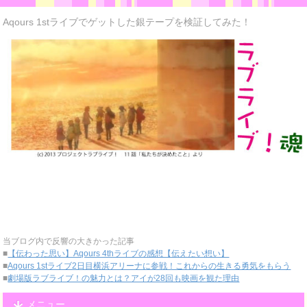
Aqours 1stライブでゲットした銀テープを検証してみた！
当ブログ内で反響の大きかった記事
■
【伝わった思い】Aqours 4thライブの感想【伝えたい想い】
■
Aqours 1stライブ2日目横浜アリーナに参戦！これからの生きる勇気をもらう
■
劇場版ラブライブ！の魅力とは？アイが28回も映画を観た理由
メニュー