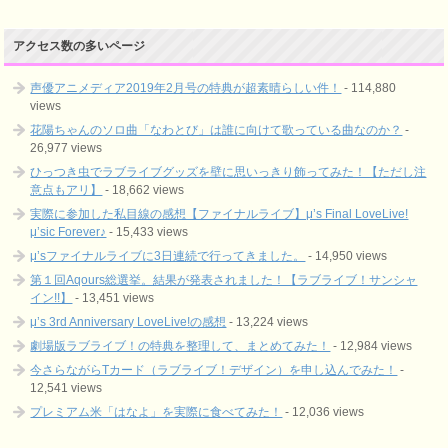
アクセス数の多いページ
声優アニメディア2019年2月号の特典が超素晴らしい件！
- 114,880
views
花陽ちゃんのソロ曲「なわとび」は誰に向けて歌っている曲なのか？
-
26,977 views
ひっつき虫でラブライブグッズを壁に思いっきり飾ってみた！【ただし注
意点もアリ】
- 18,662 views
実際に参加した私目線の感想【ファイナルライブ】μ’s Final LoveLive!
μ’sic Forever♪
- 15,433 views
μ’sファイナルライブに3日連続で行ってきました。
- 14,950 views
第１回Aqours総選挙。結果が発表されました！【ラブライブ！サンシャ
イン!!】
- 13,451 views
μ’s 3rd Anniversary LoveLive!の感想
- 13,224 views
劇場版ラブライブ！の特典を整理して、まとめてみた！
- 12,984 views
今さらながらTカード（ラブライブ！デザイン）を申し込んでみた！
-
12,541 views
プレミアム米「はなよ」を実際に食べてみた！
- 12,036 views