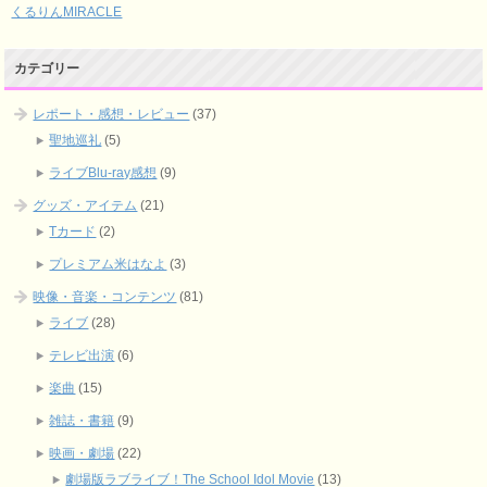
くるりんMIRACLE
カテゴリー
レポート・感想・レビュー
(37)
聖地巡礼
(5)
ライブBlu-ray感想
(9)
グッズ・アイテム
(21)
Tカード
(2)
プレミアム米はなよ
(3)
映像・音楽・コンテンツ
(81)
ライブ
(28)
テレビ出演
(6)
楽曲
(15)
雑誌・書籍
(9)
映画・劇場
(22)
劇場版ラブライブ！The School Idol Movie
(13)