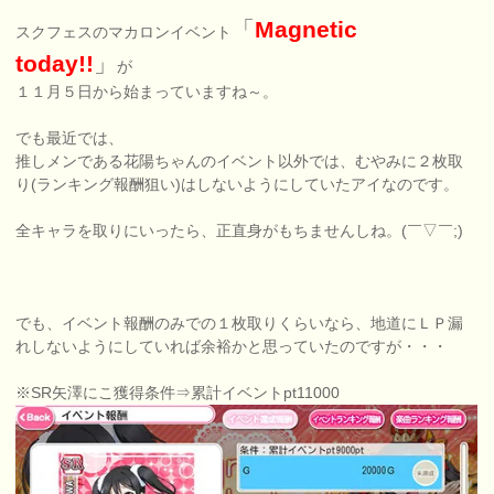
「
Magnetic
スクフェスのマカロンイベント
today!!
」
が
１１月５日から始まっていますね～。
でも最近では、
推しメンである花陽ちゃんのイベント以外では、むやみに２枚取
り(ランキング報酬狙い)はしないようにしていたアイなのです。
全キャラを取りにいったら、正直身がもちませんしね。(￣▽￣;)
でも、イベント報酬のみでの１枚取りくらいなら、地道にＬＰ漏
れしないようにしていれば余裕かと思っていたのですが・・・
※SR矢澤にこ獲得条件⇒累計イベントpt11000