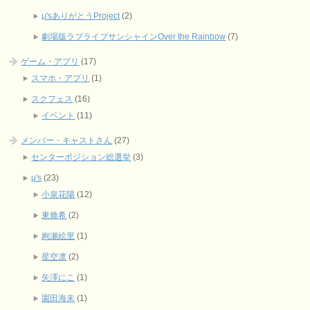
μ'sありがとうProject
(2)
劇場版ラブライブサンシャインOver the Rainbow
(7)
ゲーム・アプリ
(17)
スマホ・アプリ
(1)
スクフェス
(16)
イベント
(11)
メンバー・キャストさん
(27)
センターポジション総選挙
(3)
μ's
(23)
小泉花陽
(12)
東條希
(2)
絢瀬絵里
(1)
星空凛
(2)
矢澤にこ
(1)
園田海未
(1)