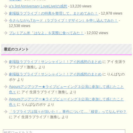
μ’s 3rd Anniversary LoveLive!の感想
- 13,220 views
劇場版ラブライブ！の特典を整理して、まとめてみた！
- 12,978 views
今さらながらTカード（ラブライブ！デザイン）を申し込んでみた！
-
12,538 views
プレミアム米「はなよ」を実際に食べてみた！
- 12,032 views
最近のコメント
劇場版ラブライブ！サンシャイン！！アイ的感想のまとめ
に
アイ 生涯ラ
ブライブ！激推し
より
劇場版ラブライブ！サンシャイン！！アイ的感想のまとめ
に
りんぱなの
ポケ
より
Aqoursアジアツアー★ライブビューイング３公演に参加して感じたこと
色々
に
アイ 生涯ラブライブ！激推し
より
Aqoursアジアツアー★ライブビューイング３公演に参加して感じたこと
色々
に
りんぱなのポケ
より
「ラブライブは我々が頂いた！」事件について…「移管」ってなんぞや？
に
アイ 生涯ラブライブ！激推し
より