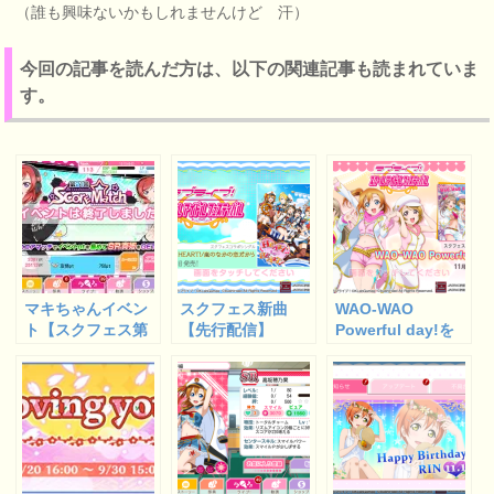
（誰も興味ないかもしれませんけど 汗）
今回の記事を読んだ方は、以下の関連記事も読まれていま
す。
マキちゃんイベン
スクフェス新曲
WAO-WAO
ト【スクフェス第
【先行配信】
Powerful day!を
21回スコアマッ
HEART to
初シャンシャンし
チ】でSR西木野真
HEART！を早速シ
た結果【スクフェ
姫ロック編を無事
ャンシャンしてき
ス先行配信】
ゲット
ました♪