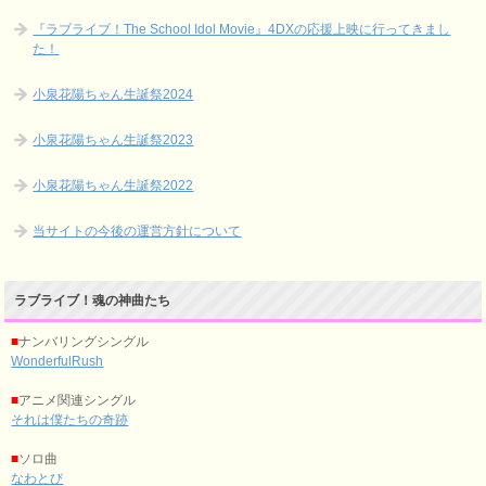
『ラブライブ！The School Idol Movie』4DXの応援上映に行ってきまし
た！
小泉花陽ちゃん生誕祭2024
小泉花陽ちゃん生誕祭2023
小泉花陽ちゃん生誕祭2022
当サイトの今後の運営方針について
ラブライブ！魂の神曲たち
■
ナンバリングシングル
WonderfulRush
■
アニメ関連シングル
それは僕たちの奇跡
■
ソロ曲
なわとび