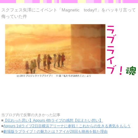
スクフェス矢澤にこイベント「Magnetic today!!」をハッキリ言って
侮っていた件
当ブログ内で反響の大きかった記事
■
【伝わった思い】Aqours 4thライブの感想【伝えたい想い】
■
Aqours 1stライブ2日目横浜アリーナに参戦！これからの生きる勇気をもらう
■
劇場版ラブライブ！の魅力とは？アイが28回も映画を観た理由