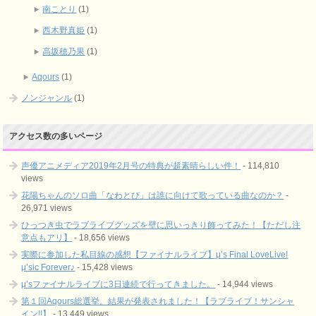
南ことり
(1)
西木野真姫
(1)
高坂穂乃果
(1)
Aqours
(1)
ノンジャンル
(1)
アクセス数の多いページ
声優アニメディア2019年2月号の特典が超素晴らしい件！
- 114,810
views
花陽ちゃんのソロ曲「なわとび」は誰に向けて歌っている曲なのか？
-
26,971 views
ひっつき虫でラブライブグッズを壁に思いっきり飾ってみた！【ただし注
意点もアリ】
- 18,656 views
実際に参加した私目線の感想【ファイナルライブ】μ’s Final LoveLive!
μ’sic Forever♪
- 15,428 views
μ’sファイナルライブに3日連続で行ってきました。
- 14,944 views
第１回Aqours総選挙。結果が発表されました！【ラブライブ！サンシャ
イン!!】
- 13,449 views