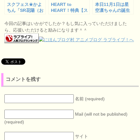
スクフェス★かよ
HEART to
本日11月1日は星
ちん「SR花陽（お
HEART！特典【ス
空凛ちゃんの誕生
月見編）」を無事
クフェスシリア
日ということで…
２枚ゲット！
ル】Ａタイプ『穂
今回の記事はいかがでしたか？もし気に入っていただけました
乃果・真姫・希』
ら、応援いただけると励みになります＾＾
の中身を確認して
みた！
コメントを残す
名前 (required)
Mail (will not be published)
(required)
サイト